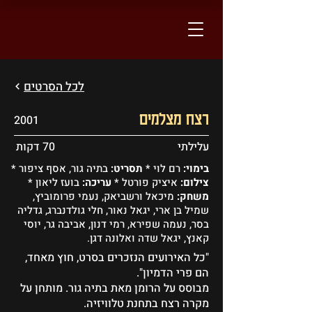
לכל הסרטים
רצח מצלמים
2001
עלילתי
70 דקות
בימוי:
רם לוי *
תסריט:
בתיה גור, אסף ציפור *
צילום:
איציק פורטל *
עריכה:
בועז ליאון *
משחק:
מיכאל ורשביאק, נעמי פרומוביץ,
שמיל בן ארי, יגאל נאור, חלי גולדנברג, גדליה
בסר, נעמה שפירא, רמי דנון, אביבה גר, יוסי
קאנץ, יגאל שדה ואלונה דגן.
"כל האירועים הנזכרים בסרט, חוץ מאחד,
הם פרי הדמיון".
מבוסס על הרומן מאת בתיה גור. מותחן על
מקרה רצח בתחנת טלוויזיה.