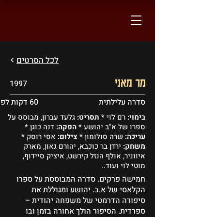
לכל הסרטים
מר מאני
1997
סדרה עלילתית
60 דקות לפרק
בימוי:
רם לוי *
תסריט:
גלעד עברון, מבוסס על
ספרו של א"ב יהושע *
הפקה:
דנה כוגן *
עריכה:
שרה סולומון *
צילום:
אסי רוסק *
משחק:
ירדן בר כוכבא, יהורם גאון, מארק
איווניר, אולף הנזל קירשט, איציק סיידוף,
מוטי לוי ועוד..
חמישה פרקים. סדרה המבוססת על ספרו
הקלאסי של א.ב. יהושע ומגוללת את
סיפורה הדרמטי של משפחה יהודית –
ספרדית. הסיפור הולך אחורה בזמן ובו