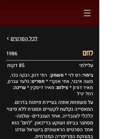
לכל הסרטים
לחם
1986
עלילתי
85 דקות
בימוי:
רם לוי *
משחק:
רמי דנון, רבקה בכר,
משה איבגי, אתי אנקרי *
תסריט:
גלעד עברון,
מאיר דורון *
צילום:
מאיר דיסקין *
עריכה:
רחל יגיל
על משפחת אופה בעיירת פיתוח בדרום.
המאפייה נקלעת לקשיים ונסגרת ללא פיצוי
כלכלי לעובדיה. אחד העובדים- שלמה-
מסתגר בביתו ושוקע בדיכאון. "לחם" הוא
אחד הסרטים הראשונים בישראל שדנו
במצוקת הפריפריה המזרחית.