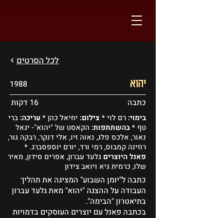
לכל הסרטים
יהוא
1988
כתבה
16 דקות
בימוי:
רם לוי *
צילום:
יחיאל כהן *
עריכה:
ברי
טף *
בהשתתפות:
הקאסט של "יהוא"- יגאל
נאור, אלכס פלג, נאוה זיו, אלי דנקר, רבקה גור,
רוזינה קמבוס, רמי ורד, יורם יוספסברג. *
פאנל היוצרים
גלעד עברון, אפרים סידון, מאיר
שלו, כרמית גיא ויואב צידון
כתבה ל"יומן השבוע" המציגה את תהליך
העבודה על ההצגה "יהוא" מאת גלעד עברון
בתיאטרון "הבימה".
בכתבה פאנל עם יוצרים העוסקים בדמויות