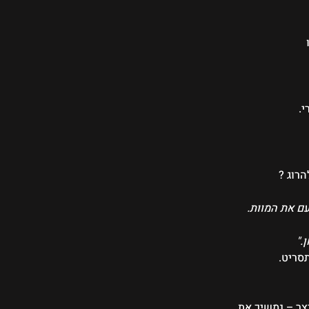
 
. 
הרוג ?
ם את המוות. 
."
סריט. 
יצר – נמשיך את 