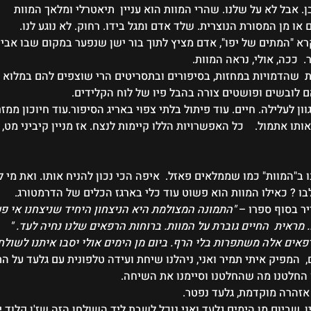
. אבל לא על שלנו. שהרי המוות הוא עניין  תיאטרלי ומלאך המוות 
 או מן המסורת הנוצרית. שלד אדם ומגל בידו. רחוק. לא נוגע לנו.
 "המתים של יפו", אדם מציץ לתוך בור ישן שנפער במקום שבו אביו
  ככה, אולי, נראה המוות. 
  שהדמויות במחזות, בסיפורים ובתסריטים הרי שוצפים להם במלוא 
ם לובשים ופושטים צורה בהבל פיו של לוח הקלידים.
ון לעלילה. חיים. עוד פיתול בלתי צפוי באריג הסיפור.עוד חיוכון ממזרי
 אתמול.    כל האפשרויות הללו קיימות לנצח. אז מניין קיביני מט, 
ב"המוות" כמו שממלאים פאזל.  איפה הכי נכון להניח אותו. ואת מי ל
בו ? כאילו המוות הוא פשוט עוד כלי בארגז הכלים של הדרמטורג. 
יר בסוף ספרו – 
"התמונה המצולמת היא הניצחון היחיד שניצחנו אי פע
מראית  החיים גוברת על המוות. ברוחות הרפאים שלנו נחיה לעד. "
פאים אלה משתפרות בלי הרף. ביום מן הימים אולי יסבו איתנו לשולחן
  המפיק איתי תמיר ואני, ניהלנו שיחת ועידה טלפונית עם גלעד על הת
 החלטנו מה שהחלטנו וסיימנו את השיחה. 
זהרה מוקדמת, גלעד נפטר.  
ן, שביום מן הימים גלעד ואני נוכל לשבת ליד השולחן הזה שז'ן קלוד 