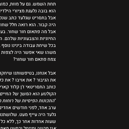
תחת השמש. גם על מוות, כמובן
הוא בובה נלעגת מציורי הילדים
אבל בתסריט שגלעד כתב שנקרא
היה קבור. הוא רואה חלל שחור.
אבל מה פתאום חור שחור. בעת
החיוניות והצבעוניות שלהם. ה
בכל שיחת עבודה בינינו נוסף גו
משהו שאי אפשר היה לצפות אותו
צמח פתאם חור שחור?
אבל אנחנו, בטיפשותנו שיחקנו 
את הגיבור ? את אויבו ? את כל
כותב התסריטאי ז'ן קלוד קארי
הקולנוע הוא המשך של החיים. 
"
התכונות הפיסיות של רוחות ר
ערב אחד, לפני חודשים אחדים,
גלעד היה עייף מעט. שלושתנו
שעות אחדות אחר כך, ללא כל א
א
ני מקווה ומייחל וכמעט מאמי