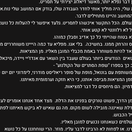
דבר נפלא יותר, מאשר דיאלוג יצירתי על תסריט. 
 שלי, היה מוליך אותי לחדר העבודה שלו, בודק אם המושב שלי נוח.או
חשב והיינו מתחילים לדבר.  
ולם. הכל התקשר איכשהו לתסריט. גלעד איפשר לי להעלות כל נושא. 
ל לא רלוונטי לא קטע אותי.
לא בטוח שהייתי כל כך אדיב וסבלן כמוהו.
והרחק ממנו. בחשיכה.  בלי אגו. מפליא עד כמה הייינו משוחררים מאג
 להיות משוחרר באמת מכבלי המובן מאליו. מן המציאות.
אים  הנודעים ביותר בעולם שעבד בין השאר עם אנדז'יי ויידה, מיכאל 
ב כך בספרו "שפת הסתרים של הקולנוע" -
ותפת עם בונואל, מופת של סופר ריאליסט מודרני, לימדוני יום יום
מן המציאות מביסה אותנו, כי היא חזקה וערמומית מאיתנו. 
יון. הם מיחסים כל דבר למציאות.
מן הדרך, פשוט טורקים בפנינו את הדלת.  מצד אחד אנחנו אומרים לעצ
לת שאיננה מובילה לשום מקום. מה גם שאיש לא ביקש מאיתנו לפתו
ל הכבוש. 
שלמים כשאנחנו נכנעים למובן מאליו.
ו. או לפחות לא הרבינו לדבר עליו. מוזר. הרי שוחחננו על כל נושא 