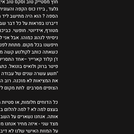
חוץ מסטייק טוב וסקס טוב אין 
גלעד , בידו כוס הקפה והעוגית
הספה ? הוא היה מתישב ליד המ
דיברנו בפראות על כל דבר שבע
מטורף, אידיוטי. חופשי. כביכו
ניסיתי לנהוג כמוהו. אבל אני 
חיפשנו בכל מקום. מתחת לפנס 
כשאתה כותב לקולנוע קשה מאד
ז'ן קלוד קארייר –אחד התסריט
פיטר ברוק ולואיס בונואל. כת
"תשע עשרה שנים של עבודה מש
את המציאות לא מוכנה. רוב הז
הצופים מסרבים  לתת מקום לדמ
כל הדוחים חלומות, או סטיות 
בעצם למה לא ? למה להלום בד
אותה. אנחנו נשארים על השבי
מצד שני - איזה מחיר אנחנו מ
על המוות האישי שלנו לא דיברנ